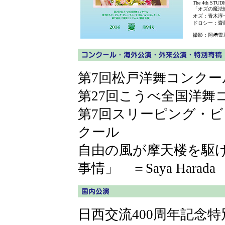
The 4th STUDI
「オズの魔法
オズ：青木淳
ドロシー：齋
撮影：岡﨑雪
第7回松戸洋舞コンクー
第27回こうべ全国洋舞
第7回スリーピング・
クール
自由の風が摩天楼を駆
事情」 ＝Saya Harada
日西交流400周年記念特