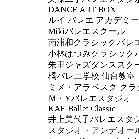
DANCE ART BOX
ルイ バレエ アカデミー
Mikiバレエスクール
南浦和クラシックバレ
小林はつみクラシック
朱里ジャズダンススク
橘バレエ学校 仙台教室
ミメ・アラベスク ク
Ｍ・Yバレエスタジオ
KAE Ballet Classic
井上美代子バレエスタ
スタジオ・アンデオー