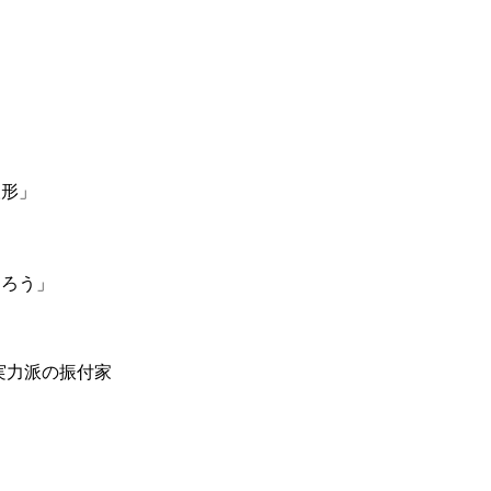
」
人形」
たろう」
実力派の振付家