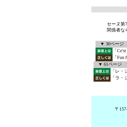
セーヌ第
関係者な
▼ 30ページ
「Ce'st
「Fun fo
▼ 61ページ 青い
「レ・
「ラ・
〒15