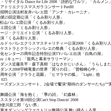
サイタル Dance for Life 2008「詩的なワルツ」「カルメン
トリエクリスマスガラコンサートPartIII
域招聘公演法村友井バレエ団「アンナ・カレーニナ」
h Ballet第23回定期公演「くるみ割り人形」
versary松山バレエ団公演「くるみ割り人形」
レエ団公演「くるみ割り人形」
テージ・クリエイト公演「くるみ割り人形」
公演「くるみ割り人形」
ルドゥバレエクリスマスチャリティー公演2008「くるみ割り
ーケストラとクラシックバレエの祭典「くるみ割り人形」
化センター25周年記念特別公演TYバレエ出演「白鳥の湖」
yu（キュー）「龍馬と幕末サラリーマン」
のダンス近藤良平・森下真樹「はなさかじいさん」「うらしま
ダンス2008宇崎竜童の世界「冥りの日」「曽根崎心中」
5周年公演「クララと花園」「ヒマラヤの狐」「Light」他
025
ーズダンスコンサート、2会場で饗演“期待のダンサーたちy”“
代舞踊公演「海を抱く」「季の詞」「幻森林」
ジオ第18回公演Can't Stop Dancin' 2008
勅使川原三郎「ない男」
念寒水ダンシングファクトリー舞踊公演 舞い踊るふる里