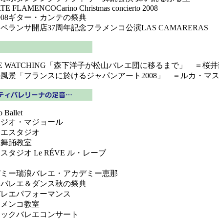
 FLAMENCOCarino Christmas concierto 2008
008ギター・カンテの祭典
ランサ開店37周年記念フラメンコ公演LAS CAMARERAS
GE WATCHING「森下洋子が松山バレエ団に移るまで」 ＝桜
風景「フランスに於けるジャパンアート2008」 ＝ルカ・マ
 Ballet
タジオ・マジョール
レエスタジオ
ン舞踊教室
タジオ Le RÉVE ル・レーブ
園
デミー瑞浪バレエ・アカデミー恵那
祭バレエ＆ダンス秋の祭典
バレエパフォーマンス
ラメンコ教室
シックバレエコンサート