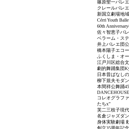
篠原聖一バレエ・リ
クレールバレエア
新国立劇場地
Cérri Yout
60th Anni
佐々智恵子バ
ベラーム・ス
井上バレエ団
橋本陽子エコー
ふくしま・オ
江戸川区総合文
劇的舞踊集団K
日本昔ばなし
柳下規夫モダン
本間祥公舞踊4
DANCEHOUSE 
コレオグラファ
たちx”
芙二三枝子現
名倉ジャズダンススタ
身体実験劇場 
創立35周年記