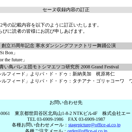
セーヌ収録内容の訂正
72号の記載内容を以下のように訂正いたします。
らびに読者の皆様にお詫び申しあげます。
 創立35周年記念 寒水ダンシングファクトリー舞踊公演
 Si Bon」
r the future」
鳥バレエ団モトシマエツコ研究所 2008 Grand Festival
シルフィード」よりパ・ド・ドゥ：新納美加 梶原将仁
シルフィード」よりパ・ド・ドゥ：タチアナ・ゴリャコーワ 
お問い合わせ先
7-0061 東京都世田谷区北烏山1-8-2 NTKビル4F 株式会社エ
TEL 03-6909-1986 FAX 03-6909-1987
各種お問い合わせメール：
stagepicture@office-ai.co.jp
各種ご注文メール：
order@office-ai.co.jp