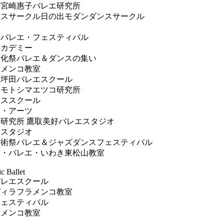
祭宮崎惠子バレエ研究所
ンスサークル日の出モダンダンスサークル
室
祭バレエ・フェスティバル
アカデミー
文化祭バレエ＆ダンスの集い
ラメンコ教室
・坪田バレエスクール
団モトシマエツコ研究所
ンススクール
エ・アーツ
研究所 鷹取美好バレエスタジオ
エスタジオ
芸術祭バレエ＆ジャズダンスフェスティバル
ド・バレエ・いわき東松山教室
c Ballet
バレエスクール
ディラフラメンコ教室
フェスティバル
ラメンコ教室