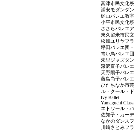
富津市民文化
浦安モダンダ
梶山バレエ教
小平市民文化
ささらバレエ
東久留米市民
松風ユリヤフ
坪田バレエ団
青い鳥バレエ
朱里ジャズダ
深沢直子バレ
天野陽子バレエ
藤島尚子バレ
ひたちなか市
ル・クール・
Ivy Ballet
Yamaguchi Classi
エトワール・
佐知子・カー
なかのダンス
川崎さとみフ