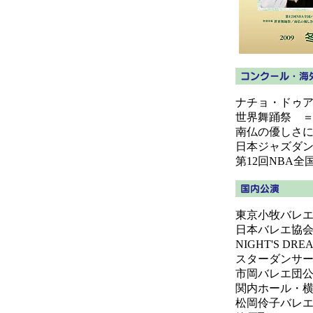
ナチョ・ドゥ
世界舞踊祭 
南仏の優しさ
日本ジャズダン
第12回NBA
東京小牧バレ
日本バレエ協会第
NIGHT'S D
スターダンサー
市岡バレエ団公
関内ホール・横
松岡伶子バレ