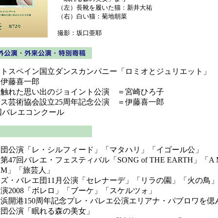
（左）長靴を履いた猫：新井大祐
（右）白い猫：菊地朝菜
撮影：坂口亜耶
アトスペイン国立ダンスカンパニー「ロミオとジュリエット」
＝伊藤喜一郎
に触れた思い出のジョイント公演 ＝宮崎ひろ子
ス芸術協会設立25周年記念公演 ＝伊藤喜一郎
全国バレエコンクール
エ団公演「レ・シルフィード」「マタハリ」「イゴール公」
47回バレエ・フェスティバル「SONG of THE EARTH」「A M
REAM」「旅芸人」
ズ・バレエ団11月公演「セレナーデ」「リラの園」「火の鳥
演2008「ボレロ」「ブーケ」「スケルツォ」
浜開港150周年記念プレ・バレエ公演エリアナ・パブロワを偲
エ団公演「眠れる森の美女」