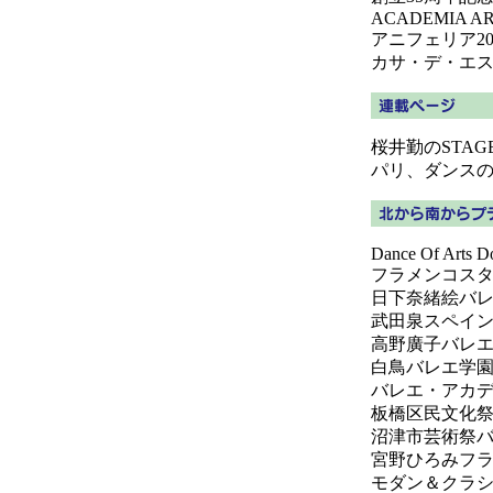
ACADEMIA ARTE
アニフェリア2
カサ・デ・エスペ
桜井勤のSTA
パリ、ダンスの
Dance Of Arts Do
フラメンコス
日下奈緒絵バ
武田泉スペイ
高野廣子バレエス
白鳥バレエ学
バレエ・アカ
板橋区民文化
沼津市芸術祭
宮野ひろみフ
モダン＆クラ