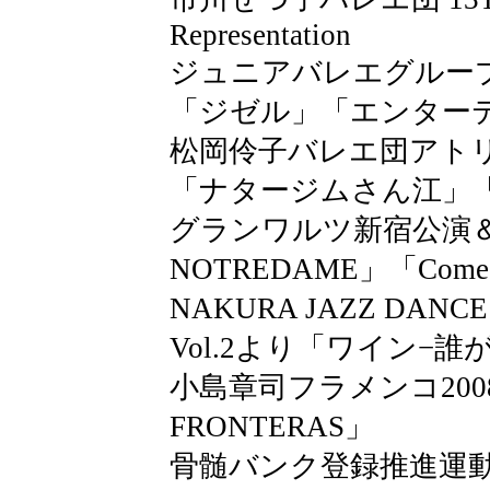
Representation
ジュニアバレエグルー
「ジゼル」「エンター
松岡伶子バレエ団アト
「ナタージムさん江」
グランワルツ新宿公演＆市原
NOTREDAME」「Come Ac
NAKURA JAZZ DAN
Vol.2より「ワイン−
小島章司フラメンコ2008「
FRONTERAS」
骨髄バンク登録推進運