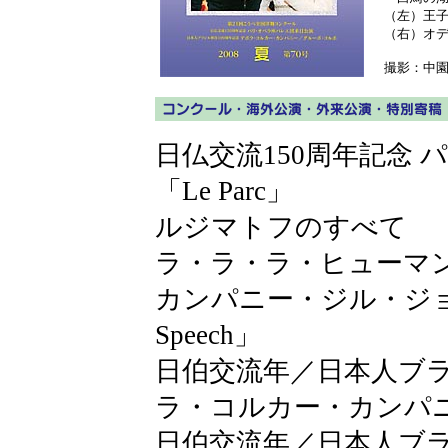
（左）王
（右）オ
撮影：中
日仏交流150周年記念
「Le Parc」
ルジマトフのすべて
ラ・ラ・ラ・ヒューマン
カンパニー・ジル・ジョバ
Speech」
日伯交流年／日本人ブラ
ラ・コルカー・カンパ
日伯交流年／日本人ブラ