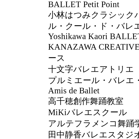
BALLET Petit Point
小林はつみクラシック
ル・クール・ド・バレ
Yoshikawa Kaori BALL
KANAZAWA CREAT
ース
十文字バレエアトリエ
プルミエール・バレエ
Amis de Ballet
高千穂創作舞踊教室
MiKiバレエスクール
アルテフラメンコ舞踊
田中静香バレエスタジ