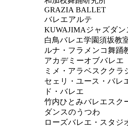
和加枝舞踊研究所
GRAZIA BALLET
バレエアルテ
KUWAJIMAジャズダン
白鳥バレエ学園須坂教
ルナ・フラメンコ舞踊
アカデミーオブバレエ
ミメ・アラベスククラ
セェリ・ユース・バレ
ド・バレエ
竹内ひとみバレエスク
ダンスのうつわ
ローズバレエ・スタジ