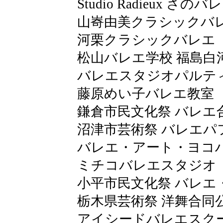
Studio Radieux さのバ
山㟢由美クラシックバ
河栗クラシックバレエ
松山バレエ学校 福島白
バレエスタジオパルテ
藤原めい子バレエ教室
鎌倉市民文化祭 バレエ
沼津市芸術祭 バレエパ
バレエ・アート・ヨコ
ミチコバレエスタジオ
小平市民文化祭 バレエ
栃木県芸術祭 洋舞合同
アイシードバレエスク